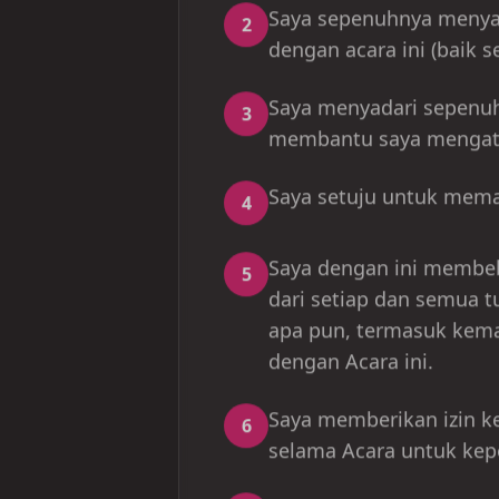
dengan acara ini (baik s
Saya menyadari sepenu
3
membantu saya mengatas
Saya setuju untuk memat
4
Saya dengan ini membe
5
dari setiap dan semua 
apa pun, termasuk kema
dengan Acara ini.
Saya memberikan izin 
6
selama Acara untuk kepe
Saya menyatakan bahwa 
7