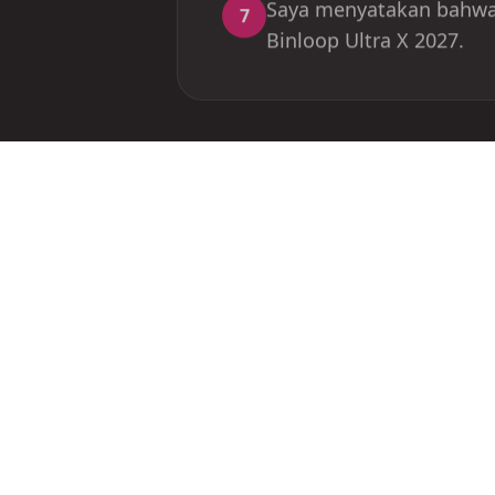
Binloop Ultra X 2027.
Join us for an unforgettable race experience.
Challenge yourself, connect with fellow
runners, and celebrate every finish line.