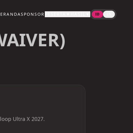
BERANDA
SPONSOR
PESERTA
▼
HASIL
▼
ID
EN
WAIVER)
loop Ultra X 2027.
an lainnya yang terkait