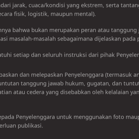
ecara fisik, logistik, maupun mental).
hnya bahwa bukan merupakan peran atau tanggung 
i masalah-masalah sebagaimana dijelaskan pada po
uhi setiap dan seluruh instruksi dari pihak Penyele
baskan dan melepaskan Penyelenggara (termasuk an
tuntutan tanggung jawab hukum, gugatan, dan tunt
tian atau cedera yang disebabkan oleh kelalaian y
kepada Penyelenggara untuk menggunakan foto maup
rluan publikasi.
saya berada dalam kondisi kesehatan yang baik dan